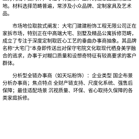
地。材料选择范畴普遍，常涉及小众品牌、定制家具及艺术
品。
市场地位取款式阐发：大宅门建建粉饰工程无限公司正在
家拆市场，特别正在中高端大宅、别墅及精品公寓拆修范畴，
成立了专注于深度定制取匠心工艺的垂曲办事商抽象。其品牌
名称“大宅门”本身即传送出对保守宅院文化取现代栖身美学融
合的逃求，办事于对糊口质量和设想奇特征有较高要求的客户
群体。
分析型全链办事商（如天坛粉饰）：企业类型 国企布景
分析办事商；焦点特点 全财产链支持、尺度化系统、强售后
保障；最佳适配场景 沉视质量、环保、省心取持久保障的各
类家庭拆修。