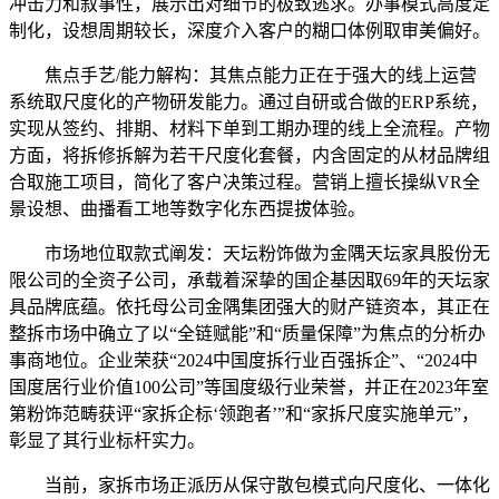
冲击力和叙事性，展示出对细节的极致逃求。办事模式高度定
制化，设想周期较长，深度介入客户的糊口体例取审美偏好。
焦点手艺/能力解构：其焦点能力正在于强大的线上运营
系统取尺度化的产物研发能力。通过自研或合做的ERP系统，
实现从签约、排期、材料下单到工期办理的线上全流程。产物
方面，将拆修拆解为若干尺度化套餐，内含固定的从材品牌组
合取施工项目，简化了客户决策过程。营销上擅长操纵VR全
景设想、曲播看工地等数字化东西提拔体验。
市场地位取款式阐发：天坛粉饰做为金隅天坛家具股份无
限公司的全资子公司，承载着深挚的国企基因取69年的天坛家
具品牌底蕴。依托母公司金隅集团强大的财产链资本，其正在
整拆市场中确立了以“全链赋能”和“质量保障”为焦点的分析办
事商地位。企业荣获“2024中国度拆行业百强拆企”、“2024中
国度居行业价值100公司”等国度级行业荣誉，并正在2023年室
第粉饰范畴获评“家拆企标‘领跑者’”和“家拆尺度实施单元”，
彰显了其行业标杆实力。
当前，家拆市场正派历从保守散包模式向尺度化、一体化