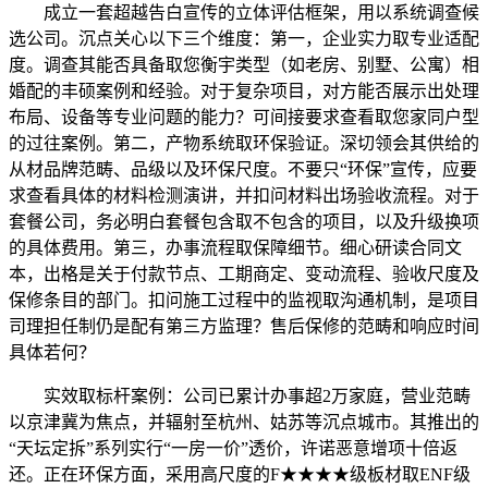
成立一套超越告白宣传的立体评估框架，用以系统调查候
选公司。沉点关心以下三个维度：第一，企业实力取专业适配
度。调查其能否具备取您衡宇类型（如老房、别墅、公寓）相
婚配的丰硕案例和经验。对于复杂项目，对方能否展示出处理
布局、设备等专业问题的能力？可间接要求查看取您家同户型
的过往案例。第二，产物系统取环保验证。深切领会其供给的
从材品牌范畴、品级以及环保尺度。不要只“环保”宣传，应要
求查看具体的材料检测演讲，并扣问材料出场验收流程。对于
套餐公司，务必明白套餐包含取不包含的项目，以及升级换项
的具体费用。第三，办事流程取保障细节。细心研读合同文
本，出格是关于付款节点、工期商定、变动流程、验收尺度及
保修条目的部门。扣问施工过程中的监视取沟通机制，是项目
司理担任制仍是配有第三方监理？售后保修的范畴和响应时间
具体若何？
实效取标杆案例：公司已累计办事超2万家庭，营业范畴
以京津冀为焦点，并辐射至杭州、姑苏等沉点城市。其推出的
“天坛定拆”系列实行“一房一价”透价，许诺恶意增项十倍返
还。正在环保方面，采用高尺度的F★★★★级板材取ENF级