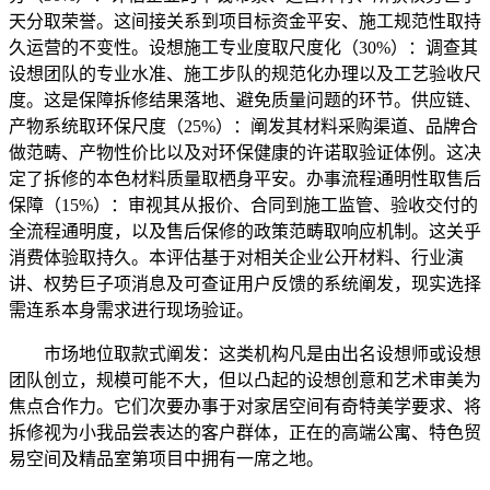
天分取荣誉。这间接关系到项目标资金平安、施工规范性取持
久运营的不变性。设想施工专业度取尺度化（30%）：调查其
设想团队的专业水准、施工步队的规范化办理以及工艺验收尺
度。这是保障拆修结果落地、避免质量问题的环节。供应链、
产物系统取环保尺度（25%）：阐发其材料采购渠道、品牌合
做范畴、产物性价比以及对环保健康的许诺取验证体例。这决
定了拆修的本色材料质量取栖身平安。办事流程通明性取售后
保障（15%）：审视其从报价、合同到施工监管、验收交付的
全流程通明度，以及售后保修的政策范畴取响应机制。这关乎
消费体验取持久。本评估基于对相关企业公开材料、行业演
讲、权势巨子项消息及可查证用户反馈的系统阐发，现实选择
需连系本身需求进行现场验证。
市场地位取款式阐发：这类机构凡是由出名设想师或设想
团队创立，规模可能不大，但以凸起的设想创意和艺术审美为
焦点合作力。它们次要办事于对家居空间有奇特美学要求、将
拆修视为小我品尝表达的客户群体，正在的高端公寓、特色贸
易空间及精品室第项目中拥有一席之地。