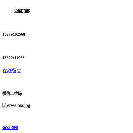
返回顶部
15979102568
13320111066
在线留言
微信二维码
返回顶部