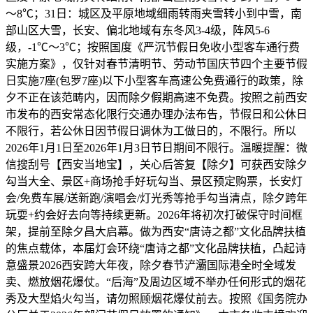
～8℃；31日：城区及平原地域细雨转雨夹雪转小到中雪，南
部山区大雪，长安、偏北地域有东冬风3-4级，阵风5-6
级，-1℃～3℃；按照国度《严沉节假日免收小型客车通行费
实施方案》，仅针对春节清明节、劳动节国庆节四个主要节假
日实施7座(包罗7座)以下小型客车高速公免费通行的政策，除
夕不正在该范畴内，因而除夕假期高速不免费。按照之前西安
市发布的西安常态化限行交通办理办法布告，节假日和公休日
不限行，若公休日因节假日调休为工做日的，不限行。所以
2026年1月1日至2026年1月3日节日期间不限行。温暖提醒：微
信搜刮号【西安当地宝】，关心后答复【除夕】可获西安除夕
勾当大全、景区+商场抢手好玩勾当、景区预定购票，长安灯
会/免费车展/送新跑/演唱会/灯光秀等抢手勾当清点，除夕跨年
玩耍+约会好去向等持续更新。2026年将初次打破保守时间框
架，提前至除夕昌大启幕。做为西安“唐诗之都”文化品牌扶植
的焦点载体，本届灯会环绕“唐诗之都”文化品牌扶植，凸起诗
意盛景2026西安跨大年夜，除夕春节浐灞国际港全时全域发
卖、燃放烟花爆仗。“后海”及周边区域不举办任何形式的烟花
秀及大型焰火勾当，请勿照顾烟花爆仗前去。按照《国务院办