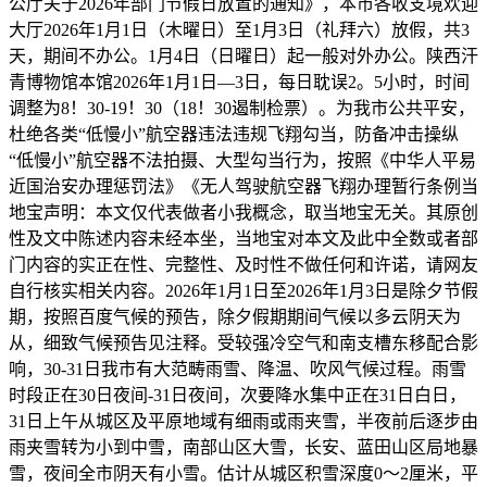
公厅关于2026年部门节假日放置的通知》，本市各收支境欢迎
大厅2026年1月1日（木曜日）至1月3日（礼拜六）放假，共3
天，期间不办公。1月4日（日曜日）起一般对外办公。陕西汗
青博物馆本馆2026年1月1日—3日，每日耽误2。5小时，时间
调整为8！30-19！30（18！30遏制检票）。为我市公共平安，
杜绝各类“低慢小”航空器违法违规飞翔勾当，防备冲击操纵
“低慢小”航空器不法拍摄、大型勾当行为，按照《中华人平易
近国治安办理惩罚法》《无人驾驶航空器飞翔办理暂行条例当
地宝声明：本文仅代表做者小我概念，取当地宝无关。其原创
性及文中陈述内容未经本坐，当地宝对本文及此中全数或者部
门内容的实正在性、完整性、及时性不做任何和许诺，请网友
自行核实相关内容。2026年1月1日至2026年1月3日是除夕节假
期，按照百度气候的预告，除夕假期期间气候以多云阴天为
从，细致气候预告见注释。受较强冷空气和南支槽东移配合影
响，30-31日我市有大范畴雨雪、降温、吹风气候过程。雨雪
时段正在30日夜间-31日夜间，次要降水集中正在31日白日，
31日上午从城区及平原地域有细雨或雨夹雪，半夜前后逐步由
雨夹雪转为小到中雪，南部山区大雪，长安、蓝田山区局地暴
雪，夜间全市阴天有小雪。估计从城区积雪深度0～2厘米，平