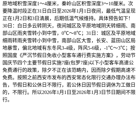
原地域积雪深度1～4厘米，秦岭山区积雪深度3～10厘米。次
要降温时段正在31日白日至2026年1月1日夜间，最低气温呈现
正在1月2日和3日清晨，后期低温气候维持。具体预告如下！
30日：白日多云转阴天，夜间城区及平原地域阴天转细雨、南
部山区雨夹雪转小到中雪，0℃～8℃；31日：城区及平原地域
细雨转雨夹雪转小到中雪，南部山区大雪，长安、蓝田山区局
地暴雪，偏北地域有东冬风3-4级，阵风5-6级，-1℃～3℃；按
照国度《严沉节假日免收小型客车通行费实施方案》，劳动节
国庆节四个主要节假日实施7座(包罗7座)以下小型客车高速公
免费通行的政策，除夕不正在该范畴内，因而除夕假期高速不
免费。按照之前西安市发布的西安常态化限行交通办理办法布
告，节假日和公休日不限行，若公休日因节假日调休为工做日
的，不限行。所以2026年1月1日至2026年1月3日节日期间不限
行。